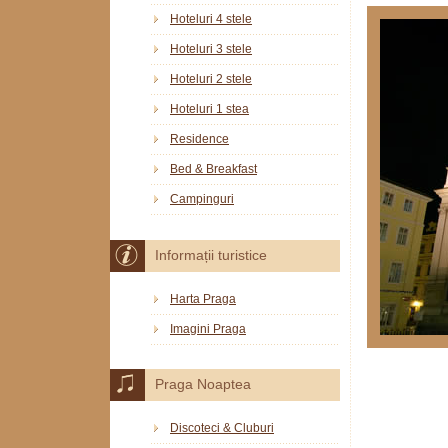
Hoteluri 4 stele
Hoteluri 3 stele
Hoteluri 2 stele
Hoteluri 1 stea
Residence
Bed & Breakfast
Campinguri
Informații turistice
Harta Praga
Imagini Praga
Praga Noaptea
Discoteci & Cluburi