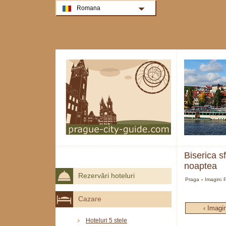
Romana
Biserica s
noaptea
Rezervări hoteluri
Praga
›
Imagini 
Cazare
‹ Imagi
Hoteluri 5 stele