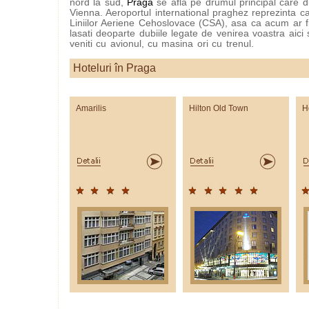
nord la sud,
Praga
se afla pe drumul principal care d
Vienna. Aeroportul international praghez reprezinta ca
Liniilor Aeriene Cehoslovace (CSA), asa ca acum ar f
lasati deoparte dubiile legate de venirea voastra aici 
veniti cu avionul, cu masina ori cu trenul.
Hoteluri în Praga
Amarilis
Hilton Old Town
H