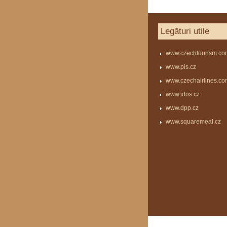
Legături utile
www.czechtourism.co
www.pis.cz
www.czechairlines.co
www.idos.cz
www.dpp.cz
www.squaremeal.cz