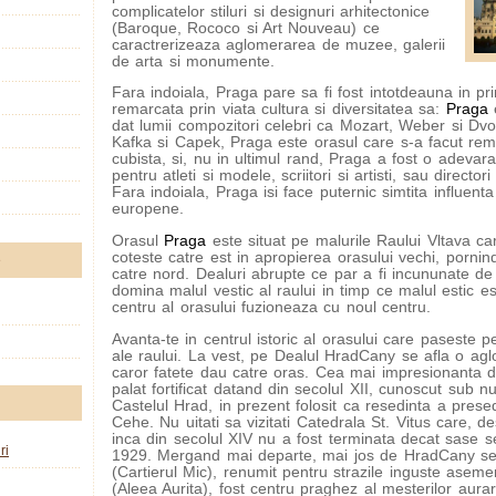
complicatelor stiluri si designuri arhitectonice
(Baroque, Rococo si Art Nouveau) ce
caractrerizeaza aglomerarea de muzee, galerii
de arta si monumente.
Fara indoiala, Praga pare sa fi fost intotdeauna in pr
remarcata prin viata cultura si diversitatea sa:
Praga
e
dat lumii compozitori celebri ca Mozart, Weber si Dvor
Kafka si Capek, Praga este orasul care s-a facut re
cubista, si, nu in ultimul rand, Praga a fost o adeva
pentru atleti si modele, scriitori si artisti, sau director
Fara indoiala, Praga isi face puternic simtita influenta
europene.
Orasul
Praga
este situat pe malurile Raului Vltava ca
coteste catre est in apropierea orasului vechi, porni
e
catre nord. Dealuri abrupte ce par a fi incununate de 
domina malul vestic al raului in timp ce malul estic e
centru al orasului fuzioneaza cu noul centru.
Avanta-te in centrul istoric al orasului care paseste 
ale raului. La vest, pe Dealul HradCany se afla o agl
caror fatete dau catre oras. Cea mai impresionanta d
palat fortificat datand din secolul XII, cunoscut sub
Castelul Hrad, in prezent folosit ca resedinta a presed
Cehe. Nu uitati sa vizitati Catedrala St. Vitus care, de
inca din secolul XIV nu a fost terminata decat sase se
ri
1929. Mergand mai departe, mai jos de HradCany se
(Cartierul Mic), renumit pentru strazile inguste asem
(Aleea Aurita), fost centru praghez al mesterilor aurar