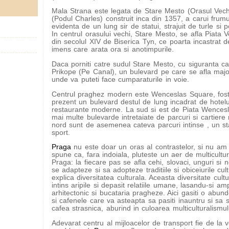
Mala Strana este legata de Stare Mesto (Orasul Vech
(Podul Charles) construit inca din 1357, a carui frum
evidenta de un lung sir de statui, strajuit de turle si p
In centrul orasului vechi, Stare Mesto, se afla Piata
din secolul XIV de Biserica Tyn, ce poarta incastrat 
imens care arata ora si anotimpurile.
Daca porniti catre sudul Stare Mesto, cu siguranta c
Prikope (Pe Canal), un bulevard pe care se afla majo
unde va puteti face cumparaturile in voie.
Centrul praghez modern este Wenceslas Square, fosta
prezent un bulevard destul de lung incadrat de hotelu
restaurante moderne. La sud si est de Piata Wencesl
mai multe bulevarde intretaiate de parcuri si cartiere 
nord sunt de asemenea cateva parcuri intinse , un st
sport.
Praga
nu este doar un oras al contrastelor, si nu am
spune ca, fara indoiala, pluteste un aer de multicultur
Praga: la fiecare pas se afla cehi, slovaci, unguri si 
se adapteze si sa adopteze traditiile si obiceiurile cul
explica diversitatea culturala. Aceasta diversitate cultu
intins aripile si depasit relatiile umane, lasandu-si amp
arhitectonic si bucataria pragheze. Aici gasiti o abun
si cafenele care va asteapta sa pasiti inauntru si sa s
cafea strasnica, aburind in culoarea multiculturalismulu
Adevarat centru al mijloacelor de transport fie de la ve