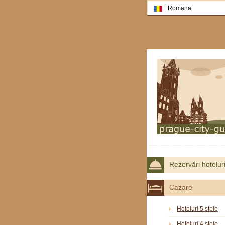
Romana
Rezervări hotelur
Cazare
Hoteluri 5 stele
Hoteluri 4 stele