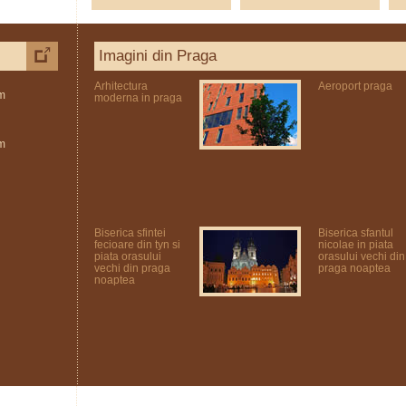
Imagini din Praga
Arhitectura
Aeroport praga
m
moderna in praga
m
Biserica sfintei
Biserica sfantul
fecioare din tyn si
nicolae in piata
piata orasului
orasului vechi din
vechi din praga
praga noaptea
noaptea