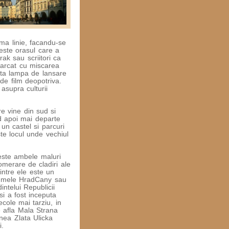
ima linie, facandu-se
ste orasul care a
ak sau scriitori ca
marcat cu miscarea
rata lampa de lansare
i de film deopotriva.
 asupra culturii
re vine din sud si
nd apoi mai departe
un castel si parcuri
ste locul unde vechiul
peste ambele maluri
omerare de cladiri ale
intre ele este un
 numele HradCany sau
intelui Republicii
si a fost inceputa
cole mai tarziu, in
 afla Mala Strana
enea Zlata Ulicka
i.