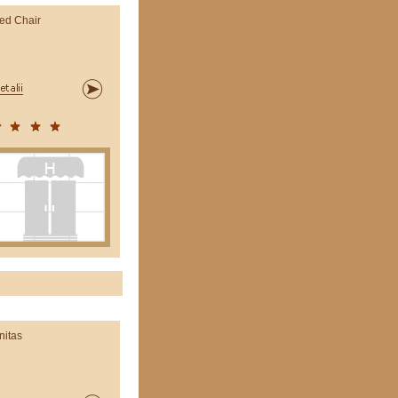
ed Chair
nitas