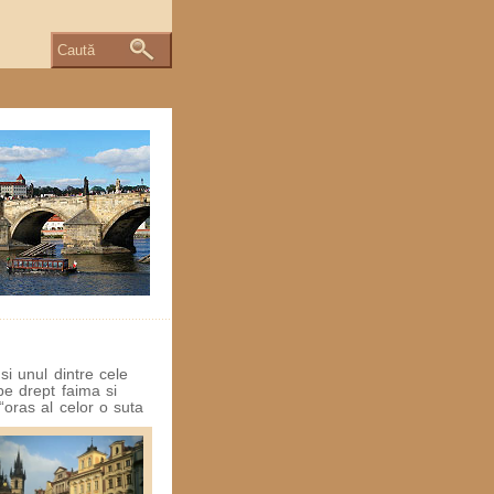
Caută
si unul dintre cele
pe drept faima si
“oras al celor o suta