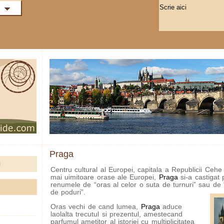
Praga
i
Centru cultural al Europei, capitala a Republicii Cehe 
mai uimitoare orase ale Europei,
Praga
si-a castigat 
renumele de “oras al celor o suta de turnuri” sau de 
de poduri”.
Oras vechi de cand lumea,
Praga
aduce
laolalta trecutul si prezentul, amestecand
parfumul ametitor al istoriei cu multiplicitatea