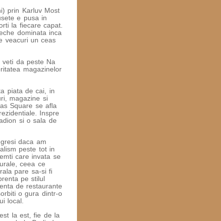
i) prin Karluv Most
usete e pusa in
orti la fiecare capat.
 Veche dominata inca
de veacuri un ceas
a veti da peste Na
ritatea magazinelor
 piata de cai, in
ri, magazine si
as Square se afla
rezidentiale. Inspre
adion si o sala de
 gresi daca am
alism peste tot in
nemti care invata se
turale, ceea ce
rala pare sa-si fi
renta pe stilul
denta de restaurante
orbiti o gura dintr-o
i local.
st la est, fie de la