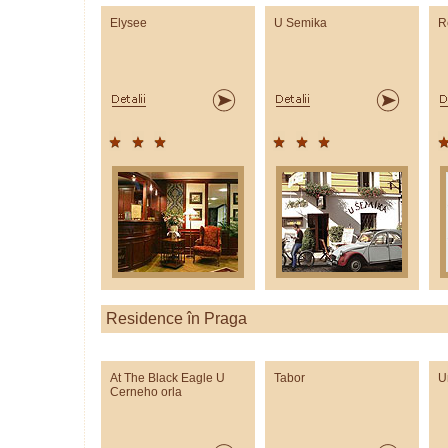
Elysee
U Semika
R
Residence în Praga
At The Black Eagle U
Tabor
U
Cerneho orla