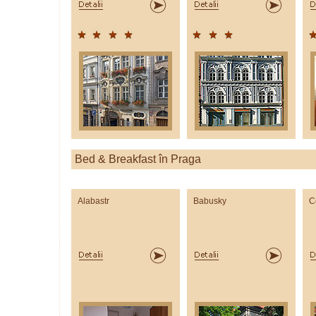
Bed & Breakfast în Praga
Alabastr
Babusky
C