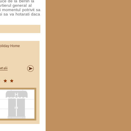
uce de la Berlin la
rtierul general al
i momentul potrivit sa
si sa va hotarati daca
oliday Home