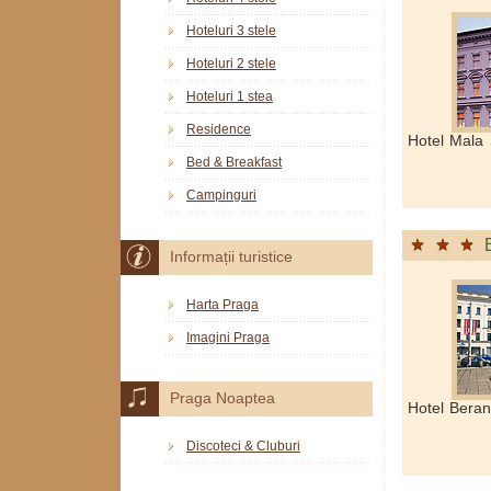
Hoteluri 3 stele
Hoteluri 2 stele
Hoteluri 1 stea
Residence
Hotel Mala 
Bed & Breakfast
Campinguri
Informații turistice
Harta Praga
Imagini Praga
Praga Noaptea
Hotel Beran
Discoteci & Cluburi