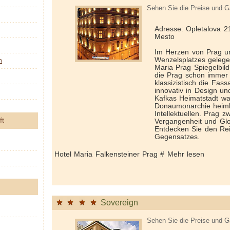
Sehen Sie die Preise und G
Adresse: Opletalova 2
Mesto
Im Herzen von Prag u
Wenzelsplatzes gelegen
n
Maria Prag Spiegelbild
die Prag schon immer h
klassizistisch die Fas
innovativ in Design un
Kafkas Heimatstadt wa
Donaumonarchie heiml
Intellektuellen. Prag z
ft
Vergangenheit und Glo
Entdecken Sie den Rei
Gegensatzes.
Hotel Maria Falkensteiner Prag # Mehr lesen
Sovereign
Sehen Sie die Preise und G