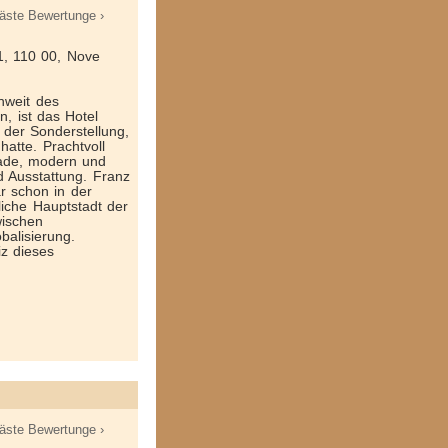
äste Bewertunge ›
1, 110 00, Nove
nweit des
, ist das Hotel
 der Sonderstellung,
atte. Prachtvoll
sade, modern und
d Ausstattung. Franz
r schon in der
iche Hauptstadt der
wischen
balisierung.
z dieses
äste Bewertunge ›