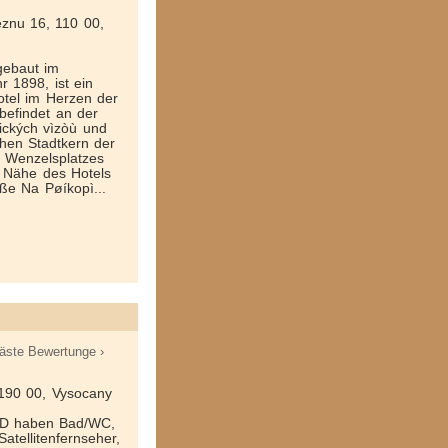
eznu 16, 110 00,
gebaut im
hr 1898, ist ein
Hotel im Herzen der
befindet an der
ických vìzòù und
chen Stadtkern der
s Wenzelsplatzes
r Nähe des Hotels
ße Na Pøíkopì...
äste Bewertunge ›
190 00, Vysocany
D haben Bad/WC,
atellitenfernseher,