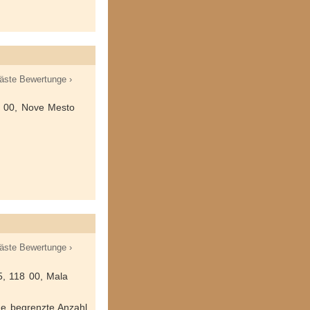
äste Bewertunge ›
0 00, Nove Mesto
äste Bewertunge ›
, 118 00, Mala
ine begrenzte Anzahl