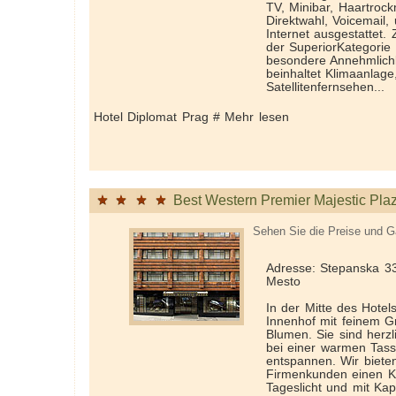
TV, Minibar, Haartrock
Direktwahl, Voicemail,
Internet ausgestattet.
der Superior­Kategorie
besondere Annehmlichke
beinhaltet Klimaanlage
Satellitenfernsehen...
Hotel Diplomat Prag # Mehr lesen
Best Western Premier Majestic Pla
Sehen Sie die Preise und G
Adresse: Stepanska 3
Mesto
In der Mitte des Hotels
Innenhof mit feinem 
Blumen. Sie sind herzl
bei einer warmen Tas
entspannen. Wir biete
Firmenkunden einen K
Tageslicht und mit Kap