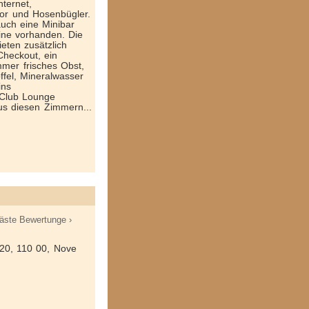
nternet,
sor und Hosenbügler.
auch eine Minibar
ine vorhanden. Die
ten zusätzlich
heck­out, ein
mer frisches Obst,
fel, Mineralwasser
ins
 Club Lounge
us diesen Zimmern...
äste Bewertunge ›
 20, 110 00, Nove