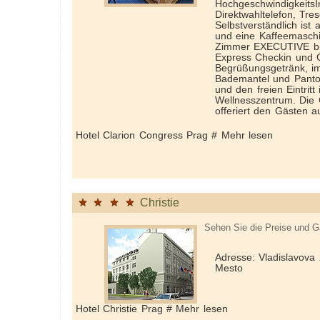
Hochgeschwindigkeits­I
Direktwahltelefon, Tre
Selbstverständlich ist 
und eine Kaffeemasch
Zimmer EXECUTIVE bie
Express Check­in und C
Begrüßungsgetränk, im
Bademantel und Pantof
und den freien Eintritt 
Wellnesszentrum. Die
offeriert den Gästen a
Hotel Clarion Congress Prag # Mehr lesen
Christie
Sehen Sie die Preise und G
Adresse: Vladislavova
Mesto
Hotel Christie Prag # Mehr lesen