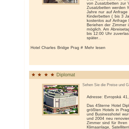
von Zusatzbetten zur 
Zusatzbetten werden f
Jahre nur auf Anfrage b
Kinderbetten ( bis 3 J
kostenlos auf Anfrage b
Beriehen der Zimmer i
möglich. Am Abreiseta
bis 12:00 Uhr zuverla
später...
Hotel Charles Bridge Prag # Mehr lesen
Diplomat
Sehen Sie die Preise und G
Adresse: Evropská 41
Das 4­Sterne Hotel Dip
größten Hotels in Pra
und Businesshotel wur
und 2004 neu renovier
Zimmer sind für Ihren
Klimaanlage, Satellite