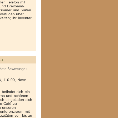
ner, Telefon mit
 und Breitband­
 Zimmer und Suiten
 verfügen über
iten; ihr Inventar
,
za
äste Bewertunge ›
3, 110 00, Nove
 befindet sich ein
Gras und schönen
ich eingeladen sich
se Café zu
n unseren
onferenzraum mit
azitäten von bis zu