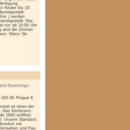
Verfügung.
ür Kinder bis 15
ereitgestellt.
ahre ) werden
ereitgestellt. Das
st nur ab 14:00 Uhr
g sind die Zimmer
ssen. Wenn Sie
äste Bewertunge ›
, 160 00 Prague 6
lomat ist eines der
g. Das Konferenz­
de 1990 eröffnet
t. Unsere Standard
 Komfort mit
nfernsehen und Pay­